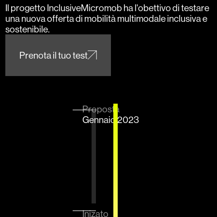
Il progetto InclusiveMicromob ha l'obettivo di testare
una nuova offerta di mobilità multimodale inclusiva e
sostenibile.
L*3
Prenota il tuo test
Chi
Creating
Proposta
Siamo
Gennaio 2023
Progetti
Sharing
Eventi
Innovation
Inizato