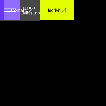
Lugano
Contatto
Iscriviti
Living Lab
/ Ricerca
L*3