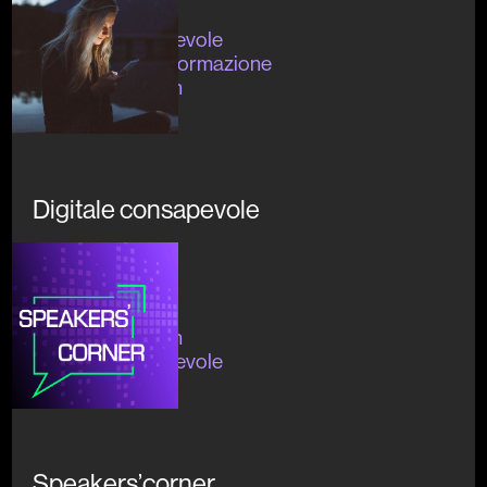
In corso
#digitaleconsapevole
#divulgazione #formazione
#openinnovation
Digitale consapevole
In corso
#formazione
#openinnovation
#digitaleconsapevole
Speakers’corner