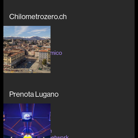
Chilometrozero.ch
Concluso
#app #servizio
#sviluppoeconomico
Prenota Lugano
Concluso
#divulgazione
#openinnovation
#installazione #network