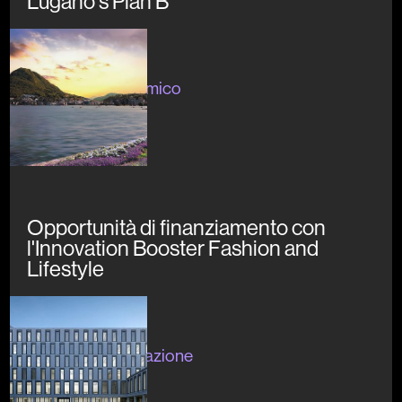
Lugano's Plan B
Inizato
#sviluppoeconomico
Opportunità di finanziamento con
l'Innovation Booster Fashion and
Lifestyle
Inizato
#ricerca #divulgazione
#network