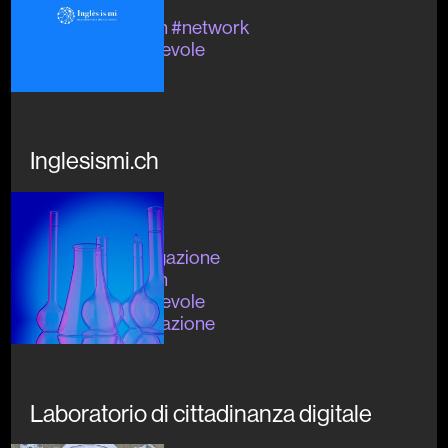
#divulgazione
#openinnovation #network
#digitaleconsapevole
Inglesismi.ch
In corso
#servizio #divulgazione
#openinnovation
#digitaleconsapevole
#network #formazione
Laboratorio di cittadinanza digitale