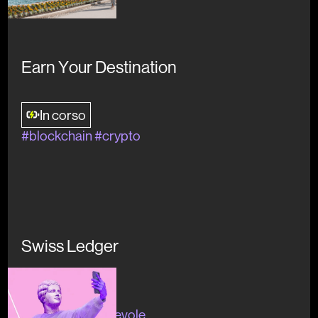
L*3
Earn Your Destination
In corso
Chi
#blockchain #crypto
Creating
Siamo
Progetti
Sharing
Eventi
Swiss Ledger
Innovation
Inizato
Ricerca
#digitaleconsapevole