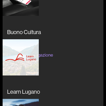
Buono Cultura
In corso
#network #divulgazione
#lugano
Learn Lugano