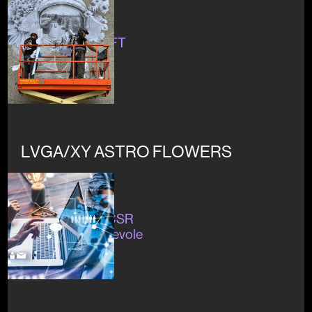
In corso
#artecultura #NFT
LVGA/XY ASTRO FLOWERS
In corso
#sostenibilità #CSR
#digitaleconsapevole