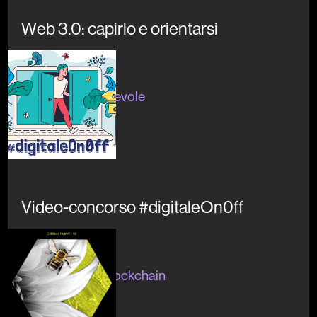
Web 3.0: capirlo e orientarsi
Concluso
#digitaleconsapevole
#divulgazione
Video-concorso #digitaleOn0ff
Concluso
#artecultura #blockchain
#NFT