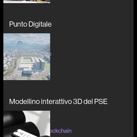
Punto Digitale
In corso
#openinnovation
Modellino interattivo 3D del PSE
In corso
#artecultura #blockchain