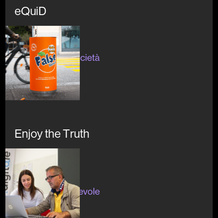
eQuiD
In corso
#artecultura #società
#cultura
Enjoy the Truth
In corso
#divulgazione
#digitaleconsapevole
#formazione